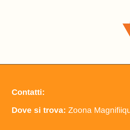
Contatti:
Dove si trova:
Zoona Magnifiiq