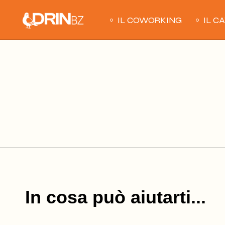
Skip
to
IL COWORKING
IL C
the
content
In cosa può aiutarti...