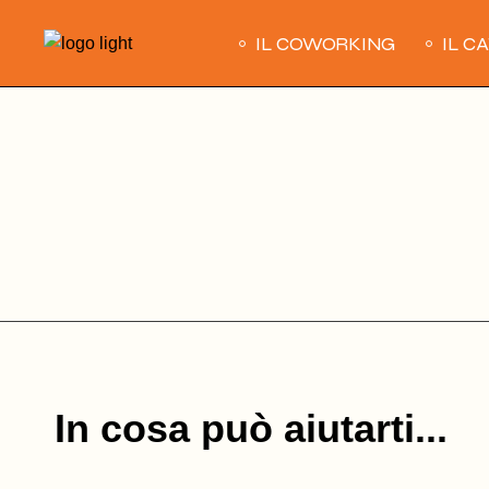
Skip
to
IL COWORKING
IL C
the
content
In cosa può aiutarti...