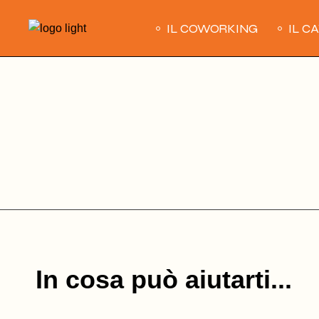
Skip
to
IL COWORKING
IL C
the
content
In cosa può aiutarti...