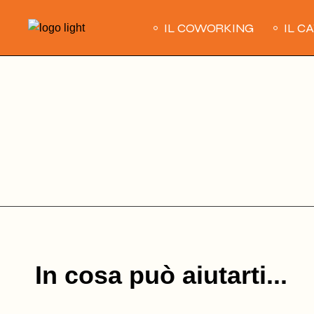
Skip
to
IL COWORKING
IL C
the
content
In cosa può aiutarti...