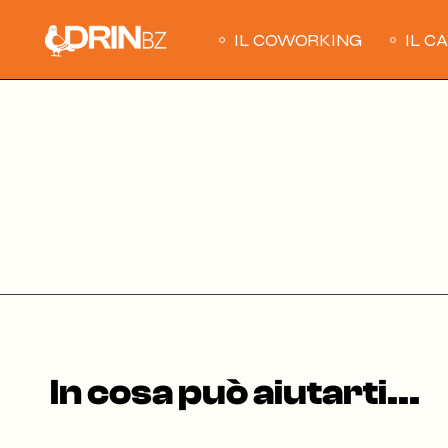
Skip
to
the
IL COWORKING
IL C
content
In cosa può aiutarti...