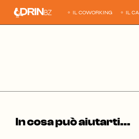
Skip
to
the
IL COWORKING
IL C
content
In cosa può aiutarti...