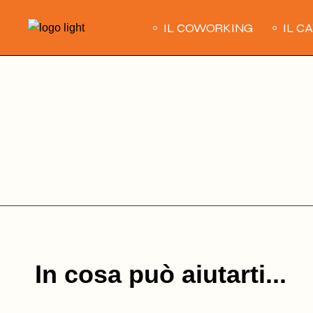
Skip
to
IL COWORKING
IL C
the
content
In cosa può aiutarti...