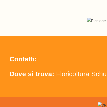
Contatti:
Dove si trova:
Floricoltura Schu