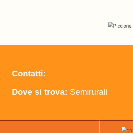
Contatti:
Dove si trova:
Semirurali