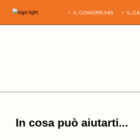
Skip
to
IL COWORKING
IL C
the
content
In cosa può aiutarti...