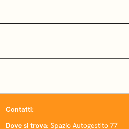
Contatti:
Dove si trova:
Spazio Autogestito 77