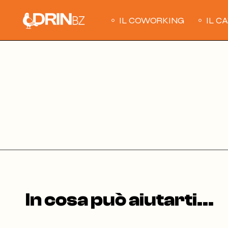
Skip
to
the
IL COWORKING
IL C
content
In cosa può aiutarti...