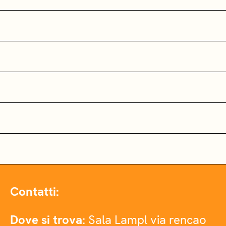
Contatti:
Dove si trova:
Sala Lampl via rencao