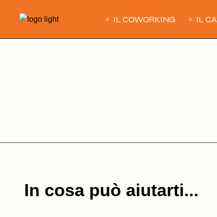
Skip
to
IL COWORKING
IL C
the
content
In cosa può aiutarti...