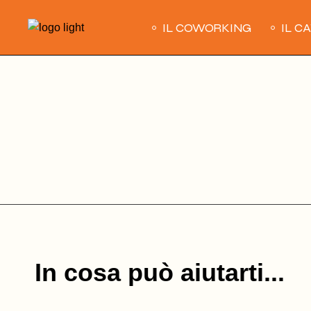
Skip
to
IL COWORKING
IL C
the
content
In cosa può aiutarti...