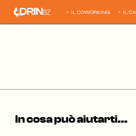
Skip
to
the
IL COWORKING
IL C
content
In cosa può aiutarti...