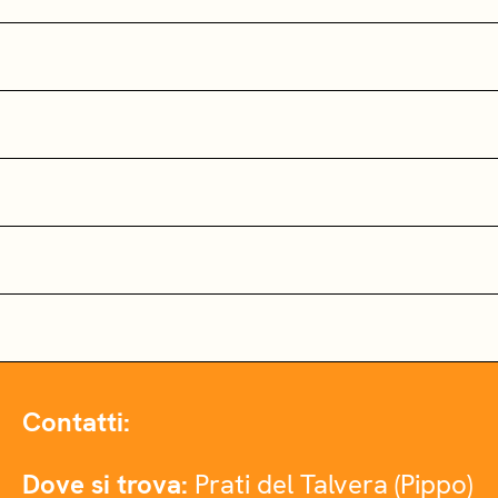
Contatti:
Dove si trova:
Prati del Talvera (Pippo)