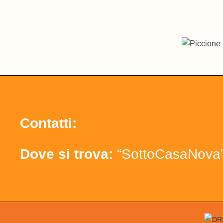
Contatti:
Dove si trova:
“SottoCasaNova” 