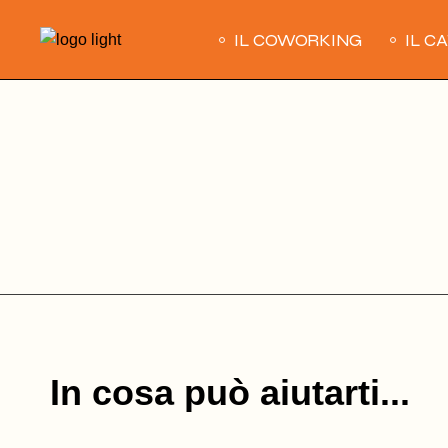
Skip
to
IL COWORKING
IL C
the
content
In cosa può aiutarti...