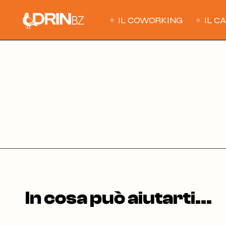
Skip
to
the
IL COWORKING
IL C
content
In cosa può aiutarti...