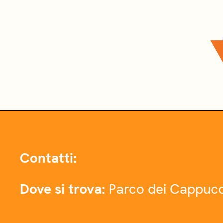
Contatti:
Dove si trova:
Parco dei Cappucc