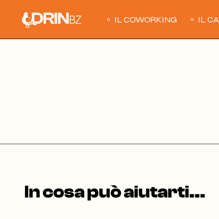
Skip
to
the
IL COWORKING
IL C
content
In cosa può aiutarti...