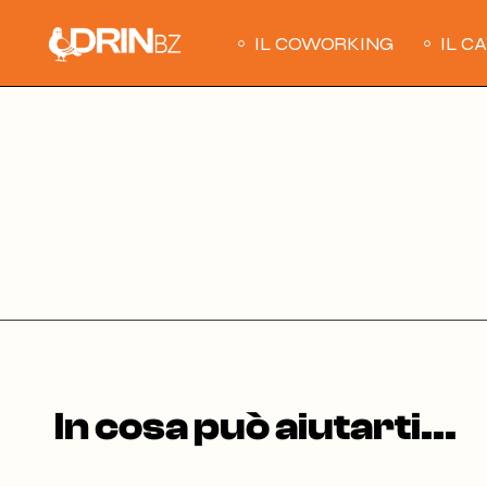
Skip
to
the
IL COWORKING
IL C
content
In cosa può aiutarti...