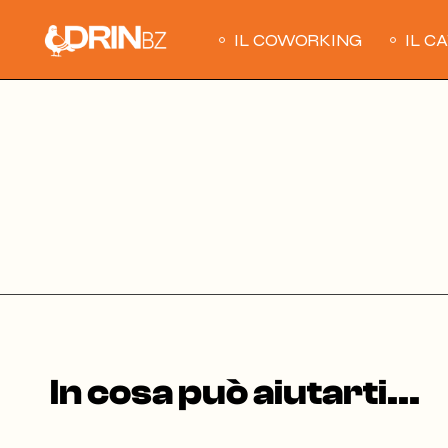
Skip
to
the
IL COWORKING
IL C
content
In cosa può aiutarti...