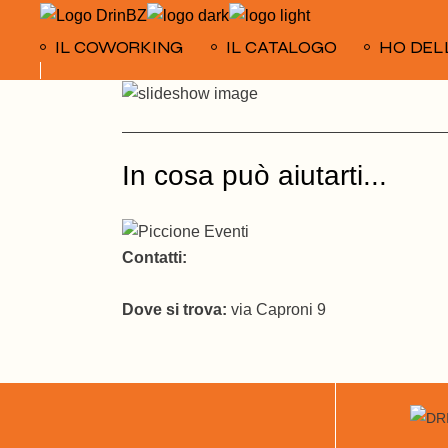
Skip
to
the
IL COWORKING
IL CATALOGO
HO DEL
content
In cosa può aiutarti...
Contatti:
Dove si trova:
via Caproni 9