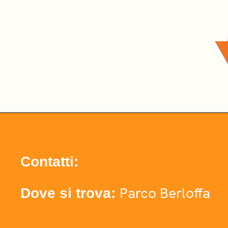
Contatti:
Parco Berloffa
Dove si trova: