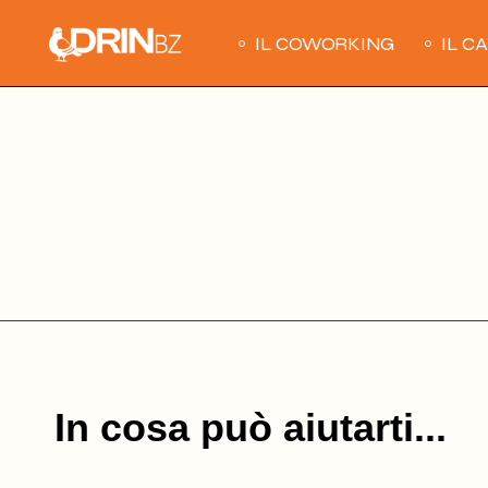
Skip
to
the
IL COWORKING
IL C
content
In cosa può aiutarti...