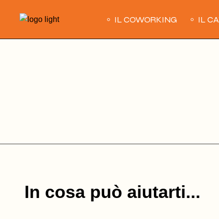
Skip
to
IL COWORKING
IL C
the
content
In cosa può aiutarti...