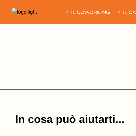
Skip
to
IL COWORKING
IL C
the
content
In cosa può aiutarti...