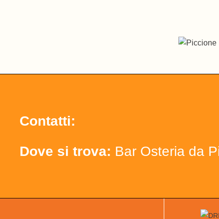
Contatti:
Dove si trova:
Bar Osteria da P