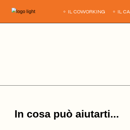
Skip
to
IL COWORKING
IL C
the
content
In cosa può aiutarti...