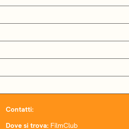
Contatti:
Dove si trova:
FilmClub