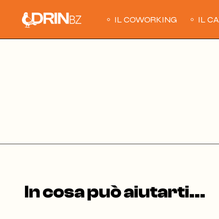
Skip
to
the
IL COWORKING
IL C
content
In cosa può aiutarti...