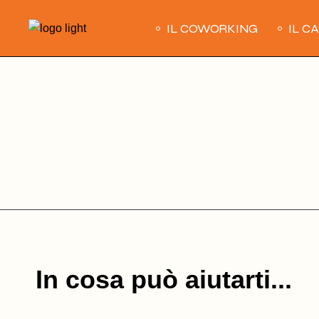
Skip
to
IL COWORKING
IL C
the
content
In cosa può aiutarti...