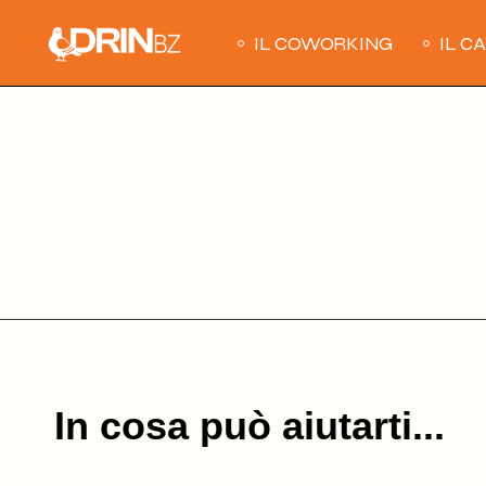
Skip
to
IL COWORKING
IL C
the
content
In cosa può aiutarti...