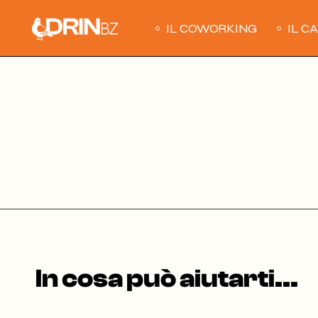
Skip
to
the
IL COWORKING
IL C
content
In cosa può aiutarti...