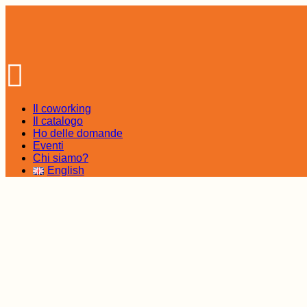
Skip
to
the
content
Il coworking
Il catalogo
Ho delle domande
Eventi
Chi siamo?
English