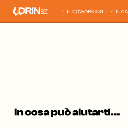
Skip
to
the
IL COWORKING
IL C
content
In cosa può aiutarti...