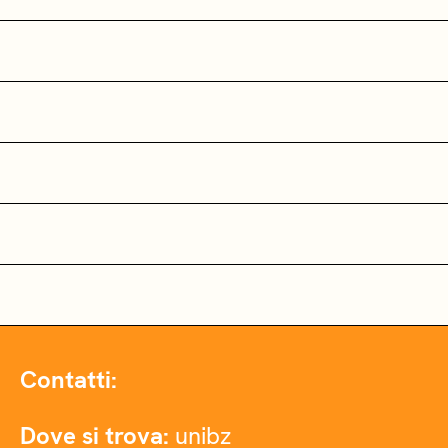
Contatti:
Dove si trova:
unibz