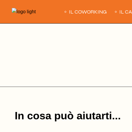
Skip
to
IL COWORKING
IL C
the
content
In cosa può aiutarti...