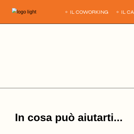
Skip
to
IL COWORKING
IL C
the
content
In cosa può aiutarti...