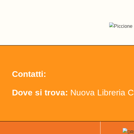
Contatti:
Dove si trova:
Nuova Libreria C