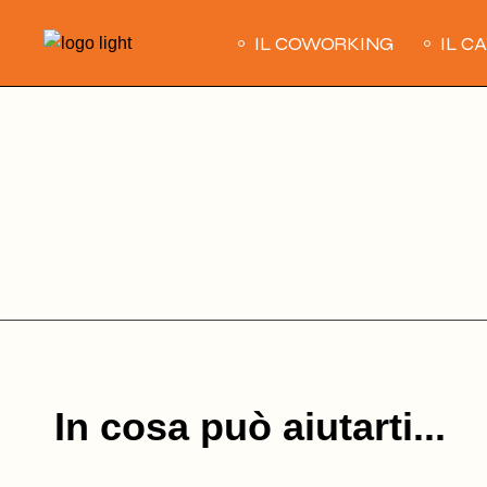
Skip
to
IL COWORKING
IL C
the
content
In cosa può aiutarti...