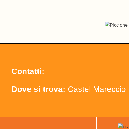
Contatti:
Dove si trova:
Castel Mareccio