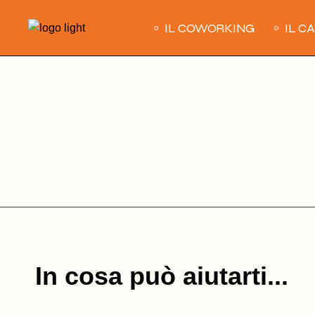
Skip
to
IL COWORKING
IL C
the
content
In cosa può aiutarti...