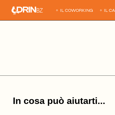
Skip
to
IL COWORKING
IL C
the
content
In cosa può aiutarti...