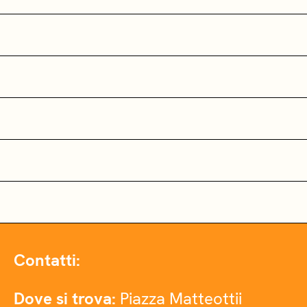
Contatti:
Dove si trova:
Piazza Matteottii