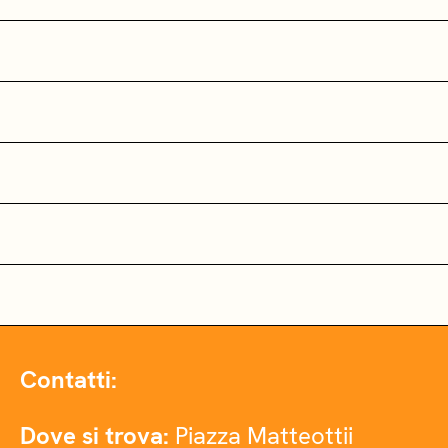
Contatti:
Dove si trova:
Piazza Matteottii