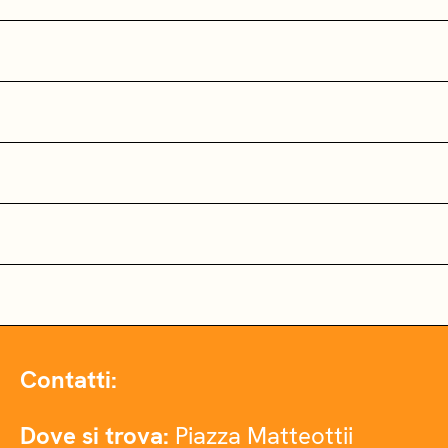
Contatti:
Dove si trova:
Piazza Matteottii