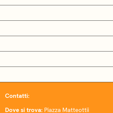
Contatti:
Dove si trova:
Piazza Matteottii