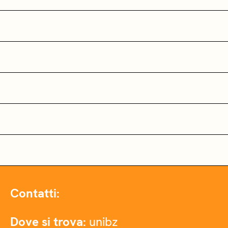
Contatti:
Dove si trova:
unibz