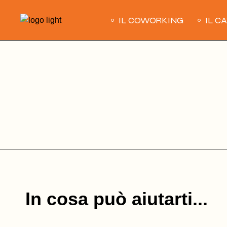
Skip
to
IL COWORKING
IL C
the
content
In cosa può aiutarti...