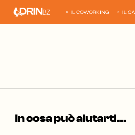
Skip
to
the
IL COWORKING
IL C
content
In cosa può aiutarti...