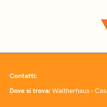
Contatti:
Dove si trova:
Waltherhaus - Cas