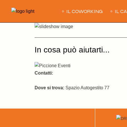
Skip
to
IL COWORKING
IL C
the
content
In cosa può aiutarti...
Contatti:
Dove si trova:
Spazio Autogestito 77