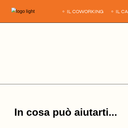
Skip
to
IL COWORKING
IL C
the
content
In cosa può aiutarti...