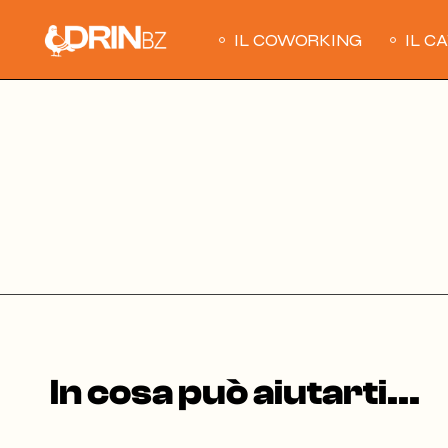
Skip
to
the
IL COWORKING
IL C
content
In cosa può aiutarti...