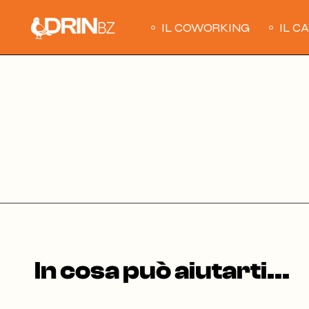
Skip
to
IL COWORKING
IL C
the
content
In cosa può aiutarti...