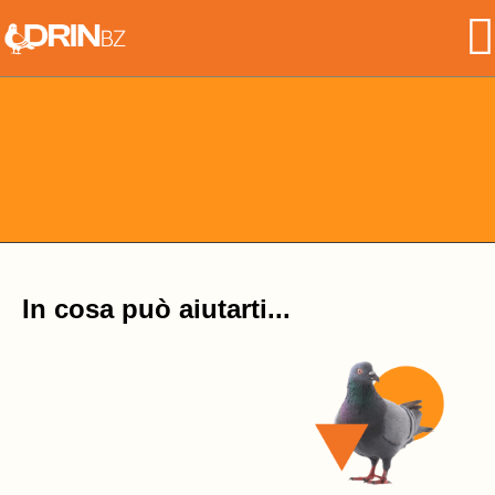
Skip
to
the
content
In cosa può aiutarti...